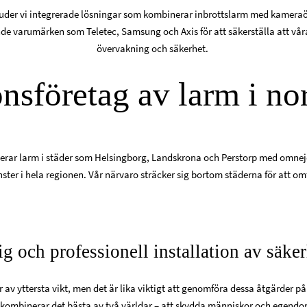
rbjuder vi integrerade lösningar som kombinerar inbrottslarm med kamera
e varumärken som Teletec, Samsung och Axis för att säkerställa att våra 
övervakning och säkerhet.
ionsföretag av larm i n
llerar larm i städer som Helsingborg, Landskrona och Perstorp med omnej
tjänster i hela regionen. Vår närvaro sträcker sig bortom städerna för att 
g och professionell installation av säke
r av yttersta vikt, men det är lika viktigt att genomföra dessa åtgärder på
k kombinerar det bästa av två världar – att skydda människor och egendo