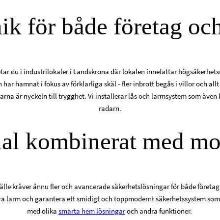
ik för både företag oc
ar du i industrilokaler i Landskrona där lokalen innefattar högsäkerhetsri
r hamnat i fokus av förklarliga skäl - fler inbrott begås i villor och allt 
arna är nyckeln till trygghet. Vi installerar lås och larmsystem som även 
radarn.
nal kombinerat med mo
hälle kräver ännu fler och avancerade säkerhetslösningar för både företa
era larm och garantera ett smidigt och toppmodernt säkerhetssystem som
med olika
smarta hem lösningar
och andra funktioner.