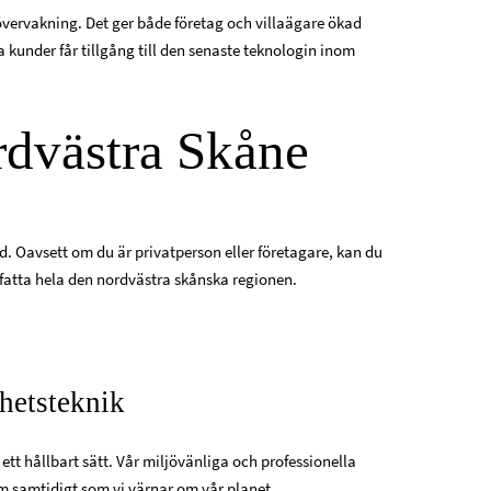
övervakning. Det ger både företag och villaägare ökad
kunder får tillgång till den senaste teknologin inom
ordvästra Skåne
d. Oavsett om du är privatperson eller företagare, kan du
omfatta hela den nordvästra skånska regionen.
rhetsteknik
 ett hållbart sätt. Vår miljövänliga och professionella
m samtidigt som vi värnar om vår planet.