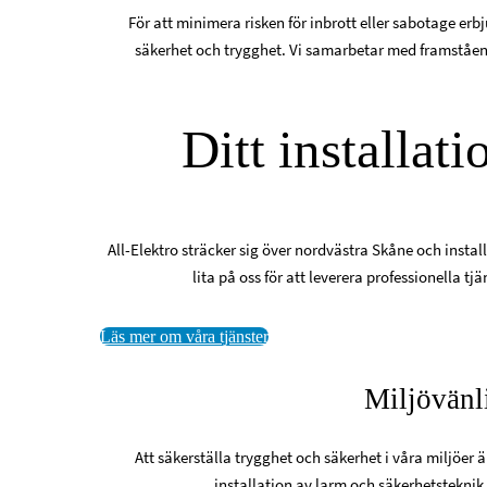
För att minimera risken för inbrott eller sabotage e
säkerhet och trygghet. Vi samarbetar med framståend
Ditt installat
All-Elektro sträcker sig över nordvästra Skåne och insta
lita på oss för att leverera professionella 
Läs mer om våra tjänster
Miljövänli
Att säkerställa trygghet och säkerhet i våra miljöer ä
installation av larm och säkerhetstekni