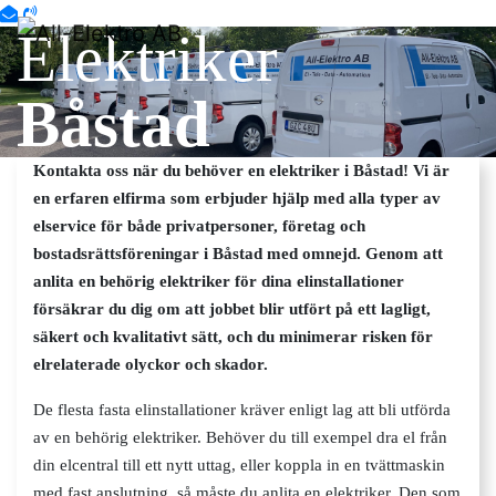
Elektriker
Båstad
Kontakta oss när du behöver en elektriker i Båstad! Vi är
en erfaren elfirma som erbjuder hjälp med alla typer av
elservice för både privatpersoner, företag och
bostadsrättsföreningar i Båstad med omnejd. Genom att
anlita en behörig elektriker för dina elinstallationer
försäkrar du dig om att jobbet blir utfört på ett lagligt,
säkert och kvalitativt sätt, och du minimerar risken för
elrelaterade olyckor och skador.
De flesta fasta elinstallationer kräver enligt lag att bli utförda
av en behörig elektriker. Behöver du till exempel dra el från
din elcentral till ett nytt uttag, eller koppla in en tvättmaskin
med fast anslutning, så måste du anlita en elektriker. Den som