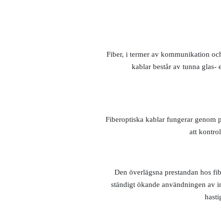
Fiber, i termer av kommunikation och 
kablar består av tunna glas- 
Fiberoptiska kablar fungerar genom p
att kontro
Den överlägsna prestandan hos fib
ständigt ökande användningen av int
hasti