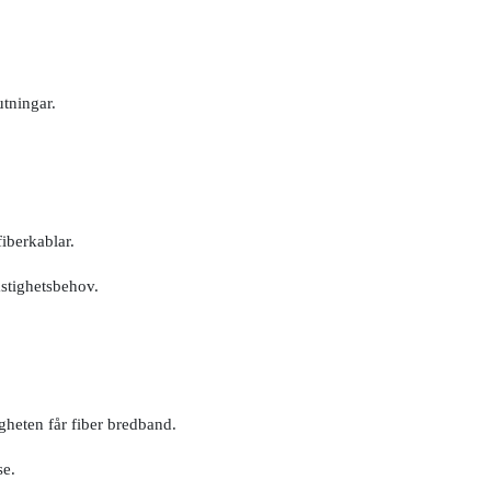
utningar.
fiberkablar.
stighetsbehov.
igheten får fiber bredband.
lse.