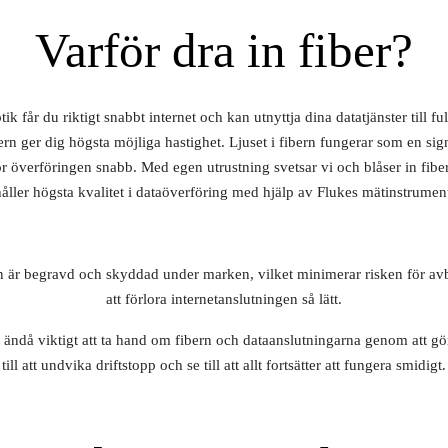
Varför dra in fiber?
ik får du riktigt snabbt internet och kan utnyttja dina datatjänster till fu
bern ger dig högsta möjliga hastighet. Ljuset i fibern fungerar som en si
r överföringen snabb. Med egen utrustning svetsar vi och blåser in fiber s
åller högsta kvalitet i dataöverföring med hjälp av Flukes mätinstrumen
n är begravd och skyddad under marken, vilket minimerar risken för avb
att förlora internetanslutningen så lätt.
ändå viktigt att ta hand om fibern och dataanslutningarna genom att gö
till att undvika driftstopp och se till att allt fortsätter att fungera smidigt.