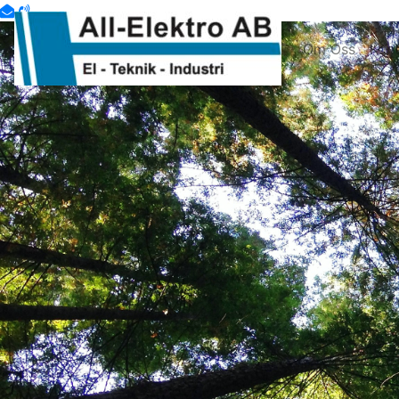
Om Oss
Kon