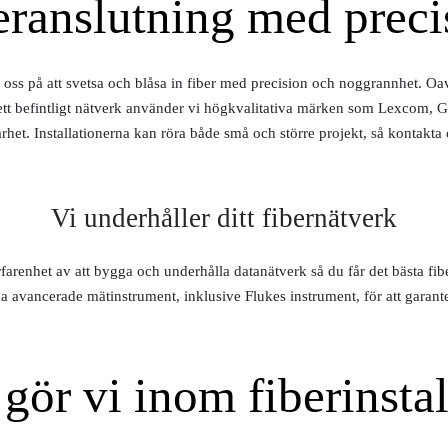
eranslutning med preci
ar oss på att svetsa och blåsa in fiber med precision och noggrannhet. O
v ett befintligt nätverk använder vi högkvalitativa märken som Lexcom, G
barhet. Installationerna kan röra både små och större projekt, så kontakta
Vi underhåller ditt fibernätverk
erfarenhet av att bygga och underhålla datanätverk så du får det bästa fi
a avancerade mätinstrument, inklusive Flukes instrument, för att garant
 gör vi inom fiberinstal