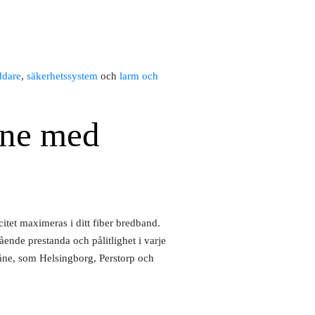
ddare
,
säkerhetssystem
och
larm och
åne med
citet maximeras i ditt fiber bredband.
tående prestanda och pålitlighet i varje
Skåne, som Helsingborg, Perstorp och