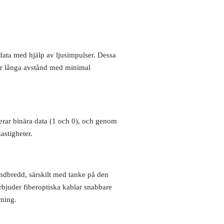
 data med hjälp av ljusimpulser. Dessa
över långa avstånd med minimal
erar binära data (1 och 0), och genom
astigheter.
ndbredd, särskilt med tanke på den
rbjuder fiberoptiska kablar snabbare
rning.