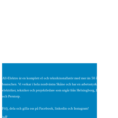
All-Elektro är en komplett el och teknikinstallatör med mer än 50 år i
branschen. Vi verkar i hela nordvästra Skåne och har en arbetsstyrka på 30-talet
elektriker, tekniker och projektledare som utgår från Helsingborg, Landskorna
och Perstorp.
Följ, dela och gilla oss på Facebook, linkedin och Instagram!