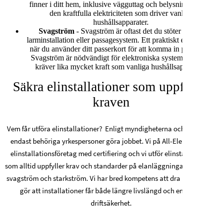
finner i ditt hem, inklusive vägguttag och belysning. Det är
den kraftfulla elektriciteten som driver vanliga
hushållsapparater.
Svagström
- Svagström är oftast det du stöter på i ett
larminstallation eller passagesystem. Ett praktiskt exempel är
när du använder ditt passerkort för att komma in på jobbet.
Svagström är nödvändigt för elektroniska system som inte
kräver lika mycket kraft som vanliga hushållsapparater.
Säkra elinstallationer som uppfyller
kraven
Vem får utföra elinstallationer? Enligt myndigheterna och lagen ska
endast behöriga yrkespersoner göra jobbet. Vi på All-Elektro är ett
elinstallationsföretag med certifiering och vi utför elinstallationer
som alltid uppfyller krav och standarder på elanläggningar med både
svagström och starkström. Vi har bred kompetens att dra kablar som
gör att installationer får både längre livslängd och en högre
driftsäkerhet.