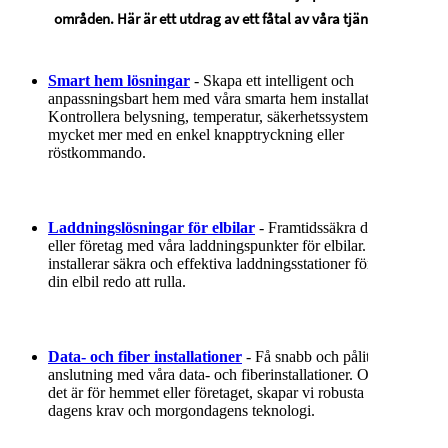
områden. Här är ett utdrag av ett fåtal av våra tjänster.
Smart hem lösningar
- Skapa ett intelligent och
anpassningsbart hem med våra smarta hem installationer.
Kontrollera belysning, temperatur, säkerhetssystem och
mycket mer med en enkel knapptryckning eller
röstkommando.
Laddningslösningar för elbilar
- Framtidssäkra ditt hem
eller företag med våra laddningspunkter för elbilar. Vi
installerar säkra och effektiva laddningsstationer för att hålla
din elbil redo att rulla.
Data- och fiber installationer
- Få snabb och pålitlig
anslutning med våra data- och fiberinstallationer. Oavsett om
det är för hemmet eller företaget, skapar vi robusta nätverk för
dagens krav och morgondagens teknologi.