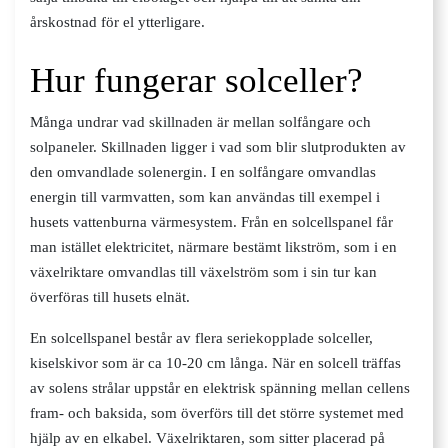
årskostnad för el ytterligare.
Hur fungerar solceller?
Många undrar vad skillnaden är mellan solfångare och
solpaneler. Skillnaden ligger i vad som blir slutprodukten av
den omvandlade solenergin. I en solfångare omvandlas
energin till varmvatten, som kan användas till exempel i
husets vattenburna värmesystem. Från en solcellspanel får
man istället elektricitet, närmare bestämt likström, som i en
växelriktare omvandlas till växelström som i sin tur kan
överföras till husets elnät.
En solcellspanel består av flera seriekopplade solceller,
kiselskivor som är ca 10-20 cm långa. När en solcell träffas
av solens strålar uppstår en elektrisk spänning mellan cellens
fram- och baksida, som överförs till det större systemet med
hjälp av en elkabel. Växelriktaren, som sitter placerad på