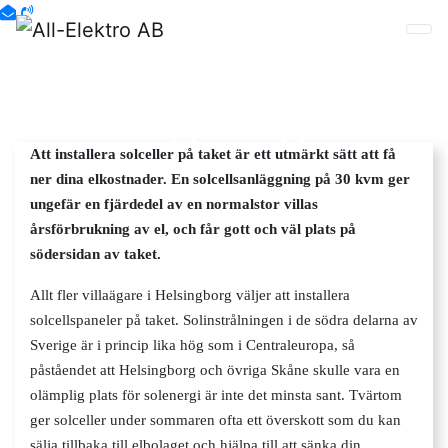
Solceller
Helsingborg
Att installera solceller på taket är ett utmärkt sätt att få
ner dina elkostnader. En solcellsanläggning på 30 kvm ger
ungefär en fjärdedel av en normalstor villas
årsförbrukning av el, och får gott och väl plats på
södersidan av taket.
Allt fler villaägare i Helsingborg väljer att installera
solcellspaneler på taket. Solinstrålningen i de södra delarna av
Sverige är i princip lika hög som i Centraleuropa, så
påståendet att Helsingborg och övriga Skåne skulle vara en
olämplig plats för solenergi är inte det minsta sant. Tvärtom
ger solceller under sommaren ofta ett överskott som du kan
sälja tillbaka till elbolaget och hjälpa till att sänka din